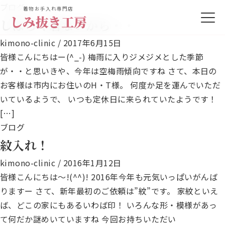
ブログ
着物お手入れ専門店
しみ抜き工房
しばらく着ないから・・
kimono-clinic
/
2017年6月15日
皆様こんにちはー(^_-) 梅雨に入りジメジメとした季節
が・・と思いきや、今年は空梅雨傾向ですね さて、本日の
お客様は市内にお住いのH・T様。 何度か足を運んでいただ
いているようで、 いつも定休日に来られていたようです！
[…]
ブログ
紋入れ！
kimono-clinic
/
2016年1月12日
皆様こんにちは～!(^^)! 2016年今年も元気いっぱいがんば
りますー さて、新年最初のご依頼は”紋”です。 家紋といえ
ば、どこの家にもあるいわば印！ いろんな形・模様があっ
て何だか謎めいていますね 今回お持ちいただい