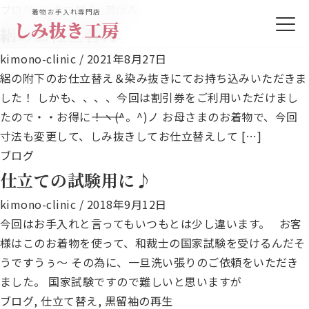
ブログ
,
仕立て替え
,
黄ばみ
着物お手入れ専門店
しみ抜き工房
絽のお仕立替え
kimono-clinic
/
2021年8月27日
絽の附下のお仕立替え＆染み抜きにてお持ち込みいただきま
した！ しかも、、、、今回は割引券をご利用いただけまし
たので・・お得に――――――！ヽ(^。^)ノ お母さまのお着物で、今回
寸法も変更して、しみ抜きしてお仕立替えして […]
ブログ
仕立ての試験用に♪
kimono-clinic
/
2018年9月12日
今回はお手入れと言ってもいつもとは少し違います。 お客
様はこのお着物を使って、和裁士の国家試験を受けるんだそ
うですうぅ～ その為に、一旦洗い張りのご依頼をいただき
ました。 国家試験ですので難しいと思いますが
ブログ
,
仕立て替え
,
黒留袖の再生