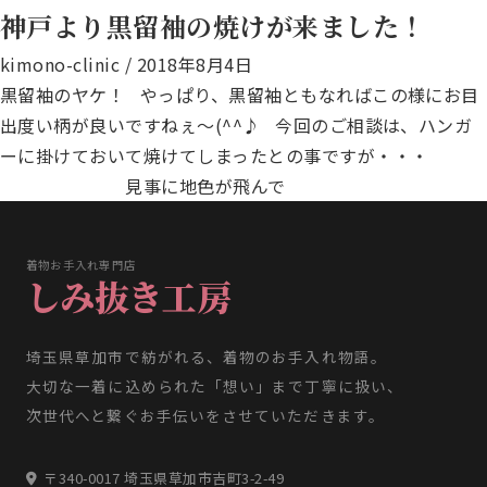
神戸より黒留袖の焼けが来ました！
kimono-clinic
/
2018年8月4日
黒留袖のヤケ！ やっぱり、黒留袖ともなればこの様にお目
出度い柄が良いですねぇ～(^^♪ 今回のご相談は、ハンガ
ーに掛けておいて焼けてしまったとの事ですが・・・
見事に地色が飛んで
着物お手入れ専門店
しみ抜き工房
埼玉県草加市で紡がれる、着物のお手入れ物語。
大切な一着に込められた「想い」まで丁寧に扱い、
次世代へと繋ぐお手伝いをさせていただきます。
〒340-0017 埼玉県草加市吉町3-2-49