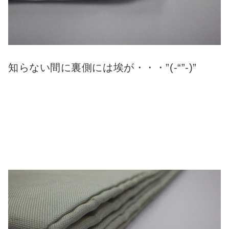
知らない間に裏側には埃が・・・”(-“”-)”