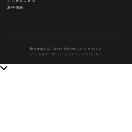
よくあるご質問
お得情報
特定商取引法に基づく表示
PRIVACY POLICY
© しみ抜き工房 ALL RIGHTS RESERVED.
上
部
へ
ス
ク
ロ
ー
ル