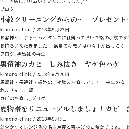
き、当店に辿り着いていただきました(^^
ブログ
小紋クリーニングからの～ プレゼント
kimono-clinic
/
2018年8月23日
お客様が、ずぅ～っとタンスに仕舞っておいた絽の小紋です
お持ちいただきました！ 盛夏のキモノは中々手が出しにく
ブログ
,
黒留袖の再生
黒留袖のカビ しみ抜き ヤケ色ハケ
kimono-clinic
/
2018年8月20日
黒留袖・長襦袢・袋帯のご相談＆お直しです！ 来年の春に
れませんし、留
カビのお直し
,
ブログ
夏物帯をリニューアルしましょ！カビ 
kimono-clinic
/
2018年8月3日
鮮やかなオレンジ色の名古屋帯と帯揚げのお預かりです。 