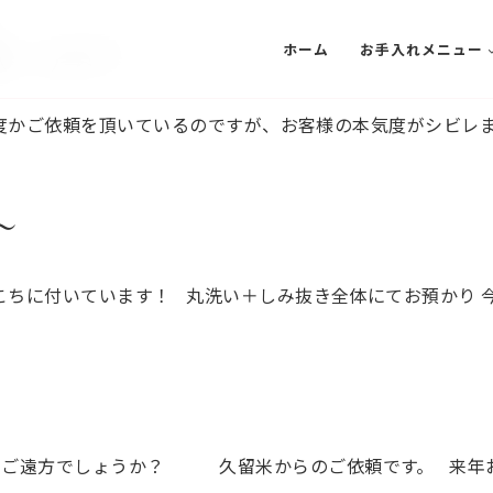
_-)-☆！
ホーム
お手入れメニュー
 何度かご依頼を頂いているのですが、お客様の本気度がシビレま
た～
こちに付いています！ 丸洗い＋しみ抜き全体にてお預かり 
のご遠方でしょうか？ 久留米からのご依頼です。 来年お