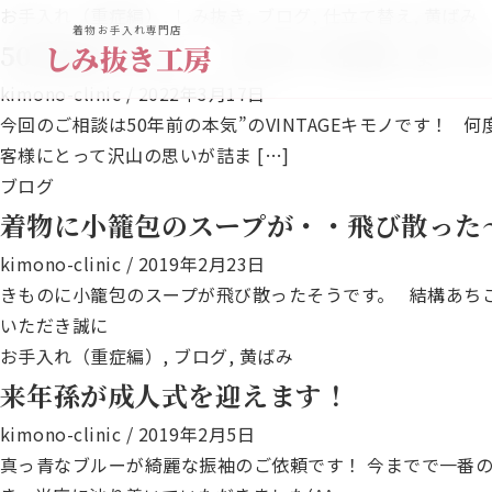
お手入れ（重症編）
,
しみ抜き
,
ブログ
,
仕立て替え
,
黄ばみ
着物お手入れ専門店
50年前のキモノ ※仕立て完成しました(^
しみ抜き工房
kimono-clinic
/
2022年3月17日
今回のご相談は50年前の本気”のVINTAGEキモノです！
客様にとって沢山の思いが詰ま […]
ブログ
着物に小籠包のスープが・・飛び散っ
kimono-clinic
/
2019年2月23日
きものに小籠包のスープが飛び散ったそうです。 結構あち
いただき誠に
お手入れ（重症編）
,
ブログ
,
黄ばみ
来年孫が成人式を迎えます！
kimono-clinic
/
2019年2月5日
真っ青なブルーが綺麗な振袖のご依頼です！ 今までで一番