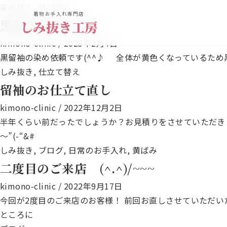
染め替え
,
洗い張り
着物お手入れ専門店
黒留袖の染め替え
しみ抜き工房
kimono-clinic
/
2023年2月4日
黒留袖の染め依頼です(^^♪ 全体が黄色くなっている
しみ抜き
,
仕立て替え
留袖のお仕立て直し
kimono-clinic
/
2022年12月2日
半年くらい前だったでしょうか？お見積りをさせていただき 
～”(-“&#
しみ抜き
,
ブログ
,
日常のお手入れ
,
黄ばみ
二度目のご来店 (^.^)/~~~
kimono-clinic
/
2022年9月17日
今回が2度目のご来店のお客様！ 前回お直しさせていただい
ところに