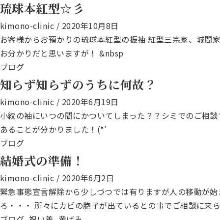
琉球本紅型☆彡
kimono-clinic
/
2020年10月8日
お客様からお預かりの琉球本紅型の振袖 紅型三宗家、城間家
お分かりだと思いますが！ &nbsp
ブログ
知らず知らずのうちに何故？
kimono-clinic
/
2020年6月19日
小紋の袖にいつの間にかついてしまった？？シミでのご相談
あることが分かりました！(*’
ブログ
結婚式の準備！
kimono-clinic
/
2020年6月2日
緊急事態宣言解除から少しづつでは有りますが人の移動が始
ろ・・・ 所々にカビの胞子が出ているとの事でご相談に来
ブログ
,
祝い着
,
黄ばみ