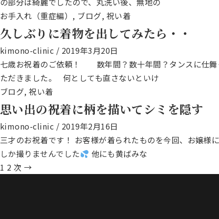
の部分は綺麗でしたので、丸洗い後、無地の
お手入れ（重症編）
,
ブログ
,
祝い着
久しぶりに着物を出してみたら・・
kimono-clinic
/
2019年3月20日
七歳お祝着のご依頼！ 数年間？数十年間？タンスに仕舞っ
ただきました。 何としても直さないといけ
ブログ
,
祝い着
思い出の祝着に柄を描いてシミを隠す
kimono-clinic
/
2019年2月16日
三才のお祝着です！ お客様が着られたものを今回、お嬢様
しか撮りませんでした
他にも黄ばみな
1
2
次
→