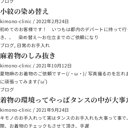
ブログ
小紋の染め替え
kimono-clinic
/
2022年2月24日
初めてのお客様です！ いつもは都内のデパートに持って行っ
き、、 染め替え～お仕立までのご依頼になり
ブログ
,
日常のお手入れ
麻着物のしみ抜き
kimono-clinic
/
2021年10月12日
夏物麻のお着物のご依頼ですー(/・ω・)/ 写真撮るのを
に頑張ってみます(‘ω’)
ブログ
着物の環境ってやっぱタンスの中が大事
kimono-clinic
/
2021年9月24日
キモノのお手入れって実はタンスのお手入れも大事って事で、
際、お着物のチェックもさせて頂き、手遅