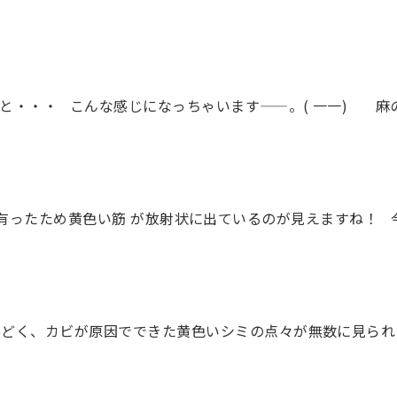
ると・・・ こんな感じになっちゃいます——。( 一一) 
て有ったため黄色い筋 が放射状に出ているのが見えますね！
どく、カビが原因でできた黄色いシミの点々が無数に見られます