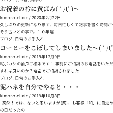
お祝着の衿に黄ばみ( ﾟДﾟ)～
kimono-clinic
/
2020年2月22日
久しぶりの更新になります、毎日忙しくて記事を書く時間が
そう古いとの事で。１０年選
ブログ
,
日常のお手入れ
コーヒーをこぼしてしまいました～( ﾟДﾟ
kimono-clinic
/
2019年12月9日
縦ボカシの紬♫ご相談です！ 事前にご相談のお電話をいただ
すれば良いのか？電話でご相談されました
ブログ
,
日常のお手入れ
泥ハネを自分でやると・・・
kimono-clinic
/
2019年10月8日
突然！では、ないと思いますが(笑)、お客様「和」に目覚
の日だったの