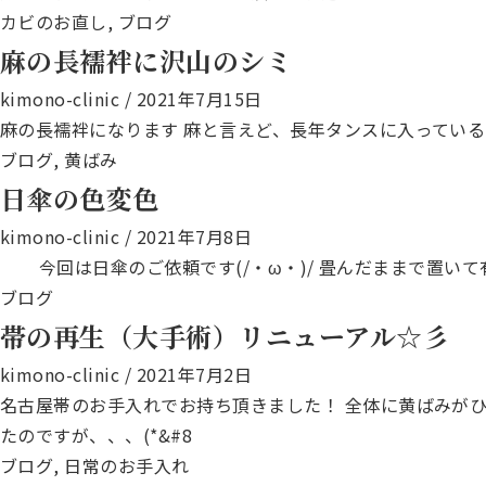
カビのお直し
,
ブログ
麻の長襦袢に沢山のシミ
kimono-clinic
/
2021年7月15日
麻の長襦袢になります 麻と言えど、長年タンスに入ってい
ブログ
,
黄ばみ
日傘の色変色
kimono-clinic
/
2021年7月8日
今回は日傘のご依頼です(/・ω・)/ 畳んだままで置い
ブログ
帯の再生（大手術）リニューアル☆彡
kimono-clinic
/
2021年7月2日
名古屋帯のお手入れでお持ち頂きました！ 全体に黄ばみがひ
たのですが、、、(*&#8
ブログ
,
日常のお手入れ