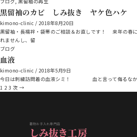
ブログ
,
黒留袖の再生
黒留袖のカビ しみ抜き ヤケ色ハケ
kimono-clinic
/
2018年8月20日
黒留袖・長襦袢・袋帯のご相談＆お直しです！ 来年の春に
れませんし、留
ブログ
血液
kimono-clinic
/
2018年5月9日
今日は刺繍訪問着の血液シミ！ 血と言って侮るなか
1
2
3
次
→
着物お手入れ専門店
しみ抜き工房