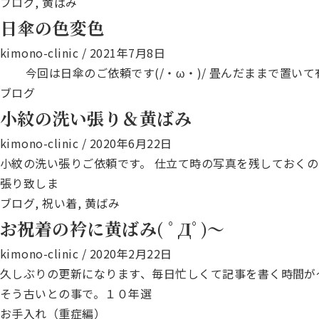
ブログ
,
黄ばみ
日傘の色変色
kimono-clinic
/
2021年7月8日
今回は日傘のご依頼です(/・ω・)/ 畳んだままで置い
ブログ
小紋の洗い張り＆黄ばみ
kimono-clinic
/
2020年6月22日
小紋の洗い張りご依頼です。 仕立て時の写真を残しておくの
張り致しま
ブログ
,
祝い着
,
黄ばみ
お祝着の衿に黄ばみ( ﾟДﾟ)～
kimono-clinic
/
2020年2月22日
久しぶりの更新になります、毎日忙しくて記事を書く時間が
そう古いとの事で。１０年選
お手入れ（重症編）