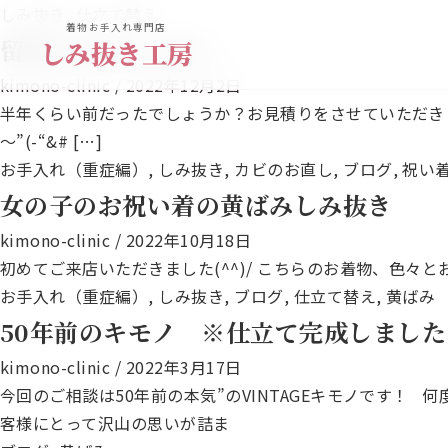
しみ抜き
,
仕立て替え
着物お手入れ専門店
留袖のお仕立て直し
しみ抜き工房
kimono-clinic
/
2022年12月2日
半年くらい前だったでしょうか？お見積りをさせていただき 
～”(-“&# […]
お手入れ（重症編）
,
しみ抜き
,
カビのお直し
,
ブログ
,
祝い
女の子のお祝い着の黄ばみしみ抜き
kimono-clinic
/
2022年10月18日
初めてご来店いただきました(^^)/ こちらのお着物、
お手入れ（重症編）
,
しみ抜き
,
ブログ
,
仕立て替え
,
黄ばみ
50年前のキモノ ※仕立て完成しました(^
kimono-clinic
/
2022年3月17日
今回のご相談は50年前の本気”のVINTAGEキモノです！
客様にとって沢山の思いが詰ま