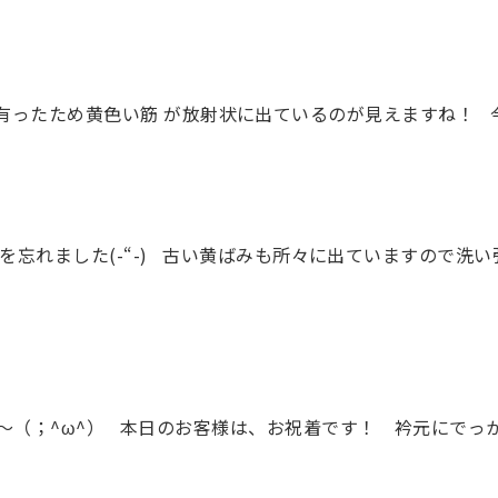
て有ったため黄色い筋 が放射状に出ているのが見えますね！
を忘れました(-“-) 古い黄ばみも所々に出ていますので洗
～（；^ω^） 本日のお客様は、お祝着です！ 衿元にでっ