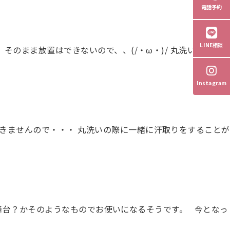
電話予約
LINE相談
まま放置はできないので、、(/・ω・)/ 丸洗い・しみ抜
Instagram
きませんので・・・ 丸洗いの際に一緒に汗取りをすることが
、舞台？かそのようなものでお使いになるそうです。 今となっ