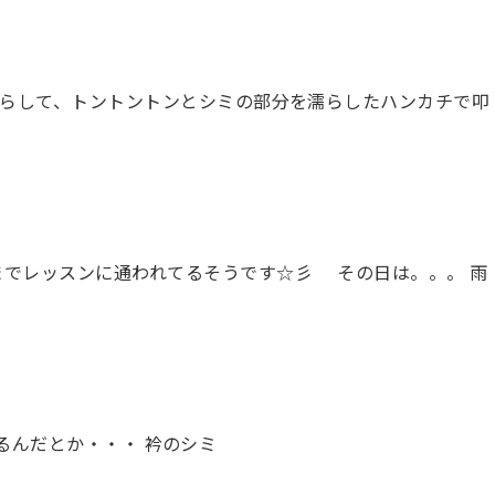
を濡らして、トントントンとシミの部分を濡らしたハンカチで叩
までレッスンに通われてるそうです☆彡 その日は。。。 雨
るんだとか・・・ 衿のシミ