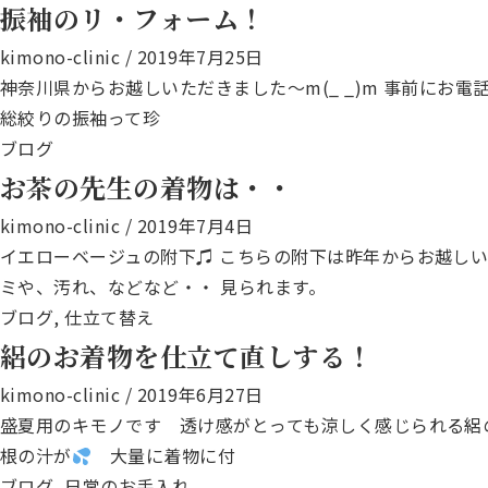
振袖のリ・フォーム！
kimono-clinic
/
2019年7月25日
神奈川県からお越しいただきました～m(_ _)m 事前に
総絞りの振袖って珍
ブログ
お茶の先生の着物は・・
kimono-clinic
/
2019年7月4日
イエローベージュの附下♫ こちらの附下は昨年からお越し
ミや、汚れ、などなど・・ 見られます。
ブログ
,
仕立て替え
絽のお着物を仕立て直しする！
kimono-clinic
/
2019年6月27日
盛夏用のキモノです 透け感がとっても涼しく感じられる絽
根の汁が
大量に着物に付
ブログ
,
日常のお手入れ