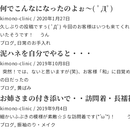
何でこんなになったのよぉ～( ﾟДﾟ)
kimono-clinic
/
2020年1月27日
久しぶりの投稿ですぅ( ﾟДﾟ) 今回のお客様はいつも来
いたそうです！ うん
ブログ
,
日常のお手入れ
泥ハネを自分でやると・・・
kimono-clinic
/
2019年10月8日
突然！では、ないと思いますが(笑)、お客様「和」に目覚
の日だったの
ブログ
,
黄ばみ
お姉さまの付き添いで・・訪問着・長襦
kimono-clinic
/
2019年9月4日
細かいふぶきの模様が素敵☆彡な訪問着です(*’ω’*)！
ブログ
,
振袖のり・メイク